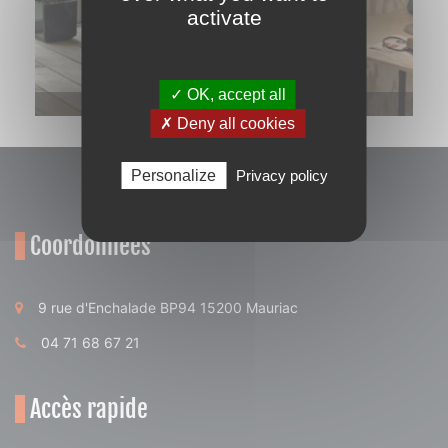
activate
✓ OK, accept all
Supra – Hugo
✗ Deny all cookies
Personalize
Privacy policy
Coordonnées
9 rue d'Enchalade BP94 15200 Mauriac
04 71 68 67 21
Accès rapide