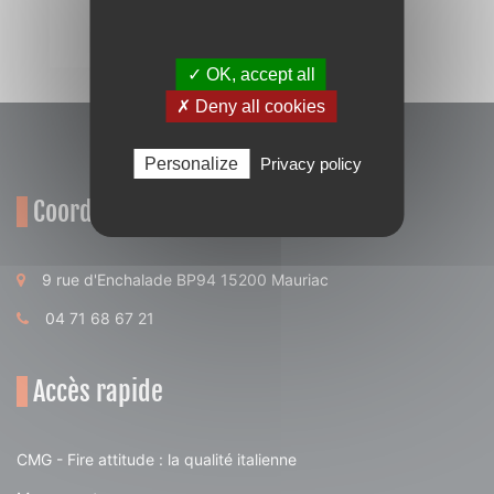
✓ OK, accept all
✗ Deny all cookies
Personalize
Privacy policy
Coordonnées
9 rue d'Enchalade BP94 15200 Mauriac
04 71 68 67 21
Accès rapide
CMG - Fire attitude : la qualité italienne