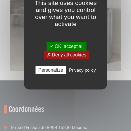
This site uses cookies
and gives you control
over what you want to
activate
✓ OK, accept all
✗ Deny all cookies
Personalize
Privacy policy
Coordonnées
9 rue d'Enchalade BP94 15200 Mauriac