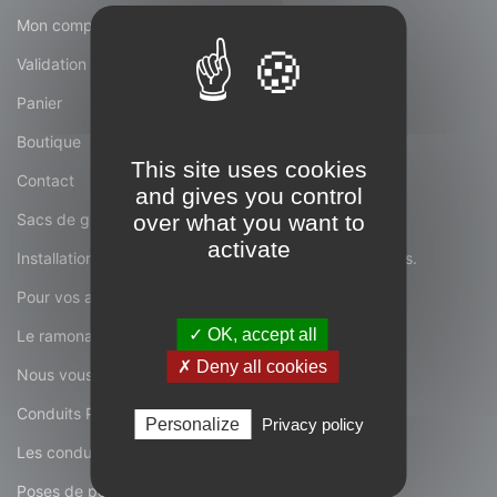
Mon compte
Validation de la commande
Panier
Boutique
This site uses cookies
Contact
and gives you control
over what you want to
Sacs de granulés COGRA
activate
Installations d'appareils à bois, à granulés, de conduits.
Pour vos appareils de chauffage...
✓ OK, accept all
Le ramonage de vos conduits.
✗ Deny all cookies
Nous vous proposons...
Conduits Poujoulats
Personalize
Privacy policy
Les conduits Poujoulat.
Poses de poêles à granulés