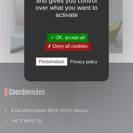
and gives you control
over what you want to
activate
✓ OK, accept all
✗ Deny all cookies
Personalize
Privacy policy
Coordonnées
9 rue d'Enchalade BP94 15200 Mauriac
04 71 68 67 21