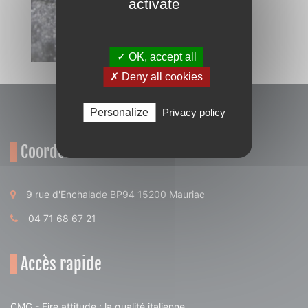
activate
✓ OK, accept all
✗ Deny all cookies
Personalize
Privacy policy
Coordonnées
9 rue d'Enchalade BP94 15200 Mauriac
04 71 68 67 21
Accès rapide
CMG - Fire attitude : la qualité italienne