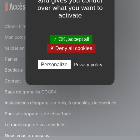
and gives you control
Accès rapide
over what you want to
activate
CMG - Fire attitude : la qualité italienne
Mon compte
✓ OK, accept all
Validation de la commande
✗ Deny all cookies
Panier
Personalize
Privacy policy
Boutique
Contact
Sacs de granulés COGRA
Installations d'appareils à bois, à granulés, de conduits.
Pour vos appareils de chauffage...
Le ramonage de vos conduits.
Nous vous proposons...