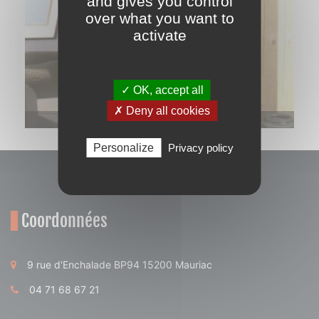
and gives you control
over what you want to
activate
✓ OK, accept all
✗ Deny all cookies
Seguin – Intrepid
Personalize
Privacy policy
Coordonnées
9 rue d'Enchalade BP94 15200 Mauriac
04 71 68 67 21