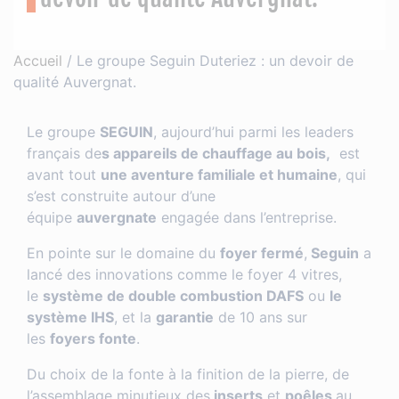
Accueil
/
Le groupe Seguin Duteriez : un devoir de
qualité Auvergnat.
Le groupe
SEGUIN
, aujourd’hui parmi les leaders
français de
s appareils de chauffage au bois,
est
avant tout
une aventure familiale et humaine
, qui
s’est construite autour d’une
équipe
auvergnate
engagée dans l’entreprise.
En pointe sur le domaine du
foyer fermé
,
Seguin
a
lancé des innovations comme le foyer 4 vitres,
le
système de double combustion DAFS
ou
le
système IHS
, et la
garantie
de 10 ans sur
les
foyers fonte
.
Du choix de la fonte à la finition de la pierre, de
l’assemblage minutieux des
inserts
et
poêles
au