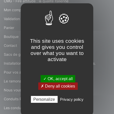
CMG - Fire attitude : la qualité italienne
Mon compte
Validation de la commande
Panier
Boutique
This site uses cookies
Contact
and gives you control
over what you want to
Sacs de granulés COGRA
activate
Installations d'appareils à bois, à granulés, de conduits.
Pour vos appareils de chauffage...
✓ OK, accept all
Le ramonage de vos conduits.
✗ Deny all cookies
Nous vous proposons...
Conduits Poujoulats
Personalize
Privacy policy
Les conduits Poujoulat.